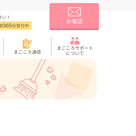
さい！
お電話
365
間
日受付中
まごころサポート
まごころ通信
について
トイレ