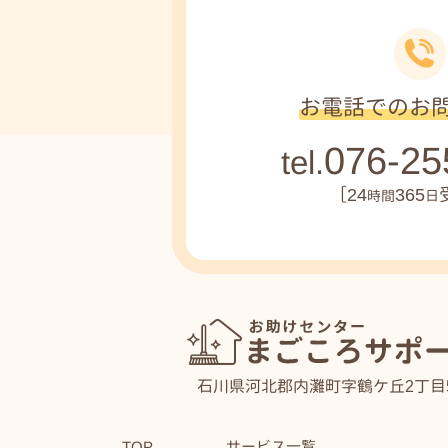
お電話でのお
076-25
tel.
［24
365
時間
日
石川県河北郡内灘町字鶴ケ丘2丁目5
サービス一覧
TOP